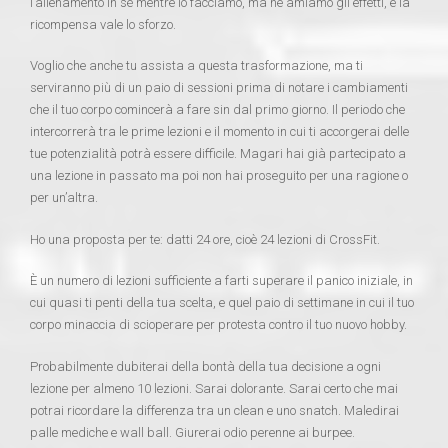
l’allenamento in sé mentre lo facciamo, ma ne amiamo gli effetti, e la
ricompensa vale lo sforzo.
Voglio che anche tu assista a questa trasformazione, ma ti
serviranno più di un paio di sessioni prima di notare i cambiamenti
che il tuo corpo comincerà a fare sin dal primo giorno. Il periodo che
intercorrerà tra le prime lezioni e il momento in cui ti accorgerai delle
tue potenzialità potrà essere difficile. Magari hai già partecipato a
una lezione in passato ma poi non hai proseguito per una ragione o
per un’altra.
Ho una proposta per te: datti 24 ore, cioè 24 lezioni di CrossFit.
È un numero di lezioni sufficiente a farti superare il panico iniziale, in
cui quasi ti penti della tua scelta, e quel paio di settimane in cui il tuo
corpo minaccia di scioperare per protesta contro il tuo nuovo hobby.
Probabilmente dubiterai della bontà della tua decisione a ogni
lezione per almeno 10 lezioni. Sarai dolorante. Sarai certo che mai
potrai ricordare la differenza tra un clean e uno snatch. Maledirai
palle mediche e wall ball. Giurerai odio perenne ai burpee.