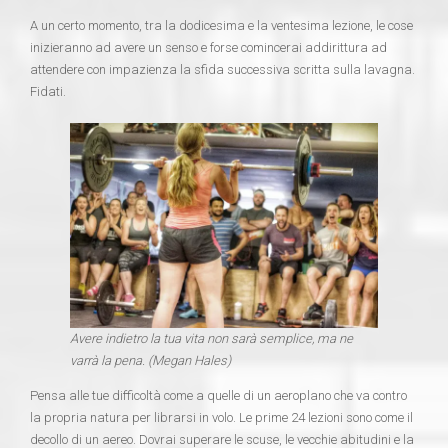
A un certo momento, tra la dodicesima e la ventesima lezione, le cose
inizieranno ad avere un senso e forse comincerai addirittura ad
attendere con impazienza la sfida successiva scritta sulla lavagna.
Fidati.
Avere indietro la tua vita non sarà semplice, ma ne
varrà la pena. (Megan Hales)
Pensa alle tue difficoltà come a quelle di un aeroplano che va contro
la propria natura per librarsi in volo. Le prime 24 lezioni sono come il
decollo di un aereo. Dovrai superare le scuse, le vecchie abitudini e la