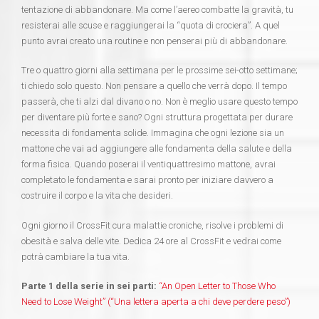
tentazione di abbandonare. Ma come l’aereo combatte la gravità, tu
resisterai alle scuse e raggiungerai la “quota di crociera”. A quel
punto avrai creato una routine e non penserai più di abbandonare.
Tre o quattro giorni alla settimana per le prossime sei-otto settimane;
ti chiedo solo questo. Non pensare a quello che verrà dopo. Il tempo
passerà, che ti alzi dal divano o no. Non è meglio usare questo tempo
per diventare più forte e sano? Ogni struttura progettata per durare
necessita di fondamenta solide. Immagina che ogni lezione sia un
mattone che vai ad aggiungere alle fondamenta della salute e della
forma fisica. Quando poserai il ventiquattresimo mattone, avrai
completato le fondamenta e sarai pronto per iniziare davvero a
costruire il corpo e la vita che desideri.
Ogni giorno il CrossFit cura malattie croniche, risolve i problemi di
obesità e salva delle vite. Dedica 24 ore al CrossFit e vedrai come
potrà cambiare la tua vita.
Parte 1 della serie in sei parti:
“An Open Letter to Those Who
Need to Lose Weight” (“Una lettera aperta a chi deve perdere peso”)