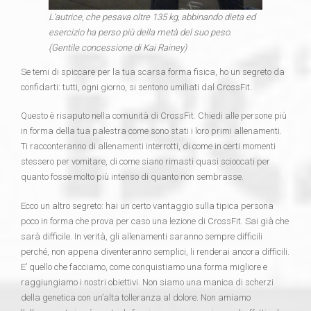
L’autrice, che pesava oltre 135 kg, abbinando dieta ed
esercizio ha perso più della metà del suo peso.
(Gentile concessione di Kai Rainey)
Se temi di spiccare per la tua scarsa forma fisica, ho un segreto da
confidarti: tutti, ogni giorno, si sentono umiliati dal CrossFit.
Questo è risaputo nella comunità di CrossFit. Chiedi alle persone più
in forma della tua palestra come sono stati i loro primi allenamenti.
Ti racconteranno di allenamenti interrotti, di come in certi momenti
stessero per vomitare, di come siano rimasti quasi scioccati per
quanto fosse molto più intenso di quanto non sembrasse.
Ecco un altro segreto: hai un certo vantaggio sulla tipica persona
poco in forma che prova per caso una lezione di CrossFit. Sai già che
sarà difficile. In verità, gli allenamenti saranno sempre difficili
perché, non appena diventeranno semplici, li renderai ancora difficili.
E’ quello che facciamo, come conquistiamo una forma migliore e
raggiungiamo i nostri obiettivi. Non siamo una manica di scherzi
della genetica con un’alta tolleranza al dolore. Non amiamo