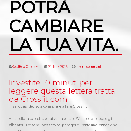
POTRÀ
CAMBIARE
LA TUA VITA.
RealBox CrossFit
21 Nov 2019
zero comment
Investite 10 minuti per
leggere questa lettera tratta
da Crossfit.com
Ti sei quasi deciso a cominciare a fare CrossFit.
Hai scelto la palestra e hai visitato il sito Web per conoscere gli
allenatori. Forse sei passato nei paraggi durante una lezione e hai