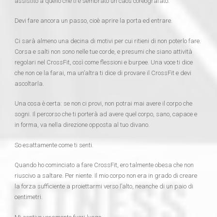
assistito a quello che ti è sembrato un caos coreografato.
Devi fare ancora un passo, cioè aprire la porta ed entrare.
Ci sarà almeno una decina di motivi per cui ritieni di non poterlo fare.
Corsa e salti non sono nelle tue corde, e presumi che siano attività
regolari nel CrossFit, così come flessioni e burpee. Una voce ti dice
che non ce la farai, ma un’altra ti dice di provare il CrossFit e devi
ascoltarla.
Una cosa è certa: se non ci provi, non potrai mai avere il corpo che
sogni. Il percorso che ti porterà ad avere quel corpo, sano, capace e
in forma, va nella direzione opposta al tuo divano.
So esattamente come ti senti.
Quando ho cominciato a fare CrossFit, ero talmente obesa che non
riuscivo a saltare. Per niente. Il mio corpo non era in grado di creare
la forza sufficiente a proiettarmi verso l’alto, neanche di un paio di
centimetri.