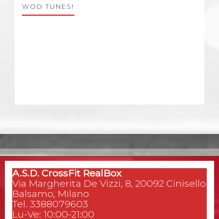
WOD TUNES!
A.S.D. CrossFit RealBox
Via Margherita De Vizzi, 8, 20092 Cinisello
Balsamo, Milano
Tel. 3388079603
Lu-Ve: 10:00-21:00